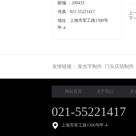
邮编 ：200433
传真 : 021-55221417
上
下
地址 : 上海市军工路1300号
甲-4
友情链接：
发光字制作
门头店招制作
网站首页
关于我们
发
021-55221417
上海市军工路1300号甲-4