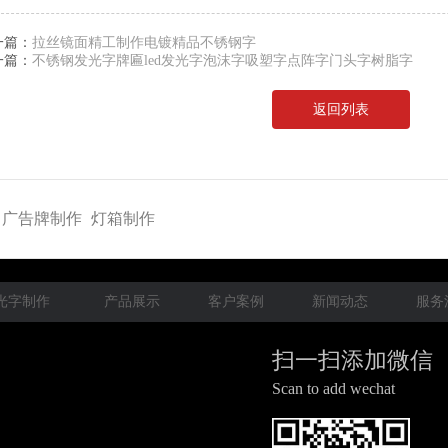
一篇：
拉丝镜面精工制作电镀精品不锈钢字
一篇：
不锈钢发光字牌匾led发光字泡沫字吸塑字点阵字门头字树脂字
返回列表
广告牌制作
灯箱制作
光字制作
产品展示
客户案例
新闻动态
服务
扫一扫添加微信
Scan to add wechat